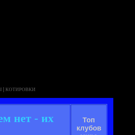
|
Ы
КОТИРОВКИ
м нет - их
Топ
клубов