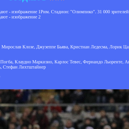
Рим. Стадион: "Олимпико". 31 000 зрителей
, Мирослав Клозе, Джузеппе Бьява, Кристиан Ледесма, Лорик Ца
гба, Клаудио Маркизио, Карлос Тевес, Фернандо Льоренте, Ан
ь, Стефан Лихтштайнер
9