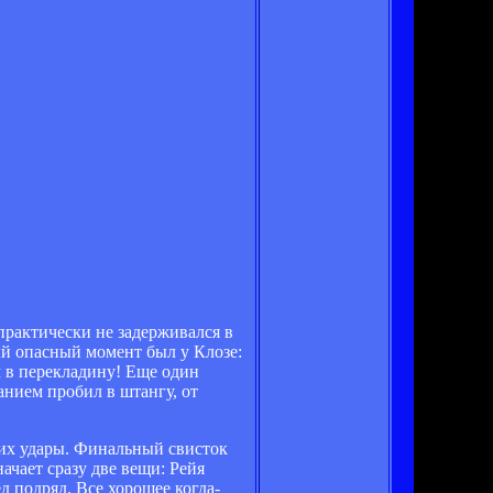
 практически не задерживался в
ый опасный момент был у Клозе:
ч в перекладину! Еще один
нием пробил в штангу, от
 их удары. Финальный свисток
ачает сразу две вещи: Рейя
д подряд. Все хорошее когда-