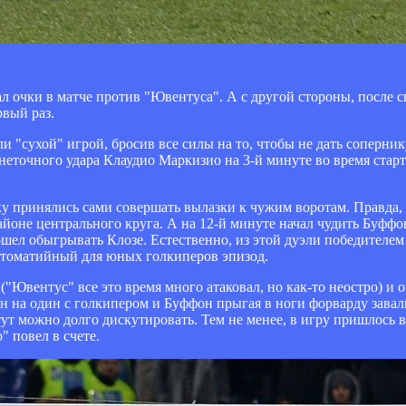
ал очки в матче против "Ювентуса". А с другой стороны, после с
рвый раз.
или "сухой" игрой, бросив все силы на то, чтобы не дать соперн
 неточного удара Клаудио Маркизио на 3-й минуте во время старт
 принялись сами совершать вылазки к чужим воротам. Правда,
айоне центрального круга. А на 12-й минуте начал чудить Буфф
пошел обыгрывать Клозе. Естественно, из этой дуэли победителе
естоматийный для юных голкиперов эпизод.
"Ювентус" все это время много атаковал, но как-то неостро) и 
 на один с голкипером и Буффон прыгая в ноги форварду завали
тут можно долго дискутировать. Тем не менее, в игру пришлось 
 повел в счете.