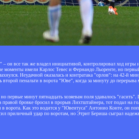
 – он все так же владел инициативой, контролировал ход игры и 
охие моменты имели Карлос Тевес и Фернандо Льоренте, но перв
ахнулся. Неудачной оказалась и контратака "орлов": на 42-й ми
ь второй пенальти в ворота "Юве", когда за минуту до перерыва
но первые минут пятнадцать хозяевам поля удавалось "гасить". П
 на правой бровке бросил в прорыв Лихтштайнера, тот подал на 
 в ворота. Как это водится у "Ювентуса" Антонио Конте, он поп
сил приличный удар по воротам, но Этрит Бериша сыграл надеж