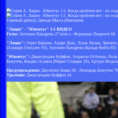
Главный арбитр: Давиде Масса (Империя)
"Лацио" - "Ювентус" 1:1 ВИДЕО
Голы:
Антонио Кандрева 27 (пен.) - Фернандо Льоренте 60
"Лацио":
Этрит Бериша, Андре Диас, Лукас Билья, Эрнанес
(Альваро Гонсалес 65), Антонио Кандрева (Бальде Кейта 85)
"Ювентус":
Джанлуиджи Буффон, Анджело Огбонна, Поль По
Бонуччи, Квадво Асамоа (Марко Сторари 26), Артуро Видал
Предупреждения:
Джузеппе Бьява 58 - Леонардо Бонуччи 7
Удаление:
Джанлуиджи Буффон 24