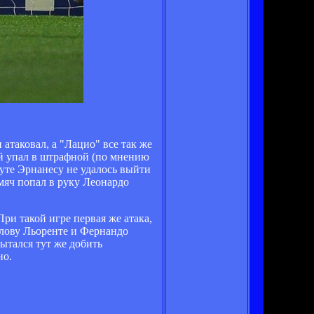
атаковал, а "Лацио" все так же
ый упал в штрафной (по мнению
нуте Эрнанесу не удалось выйти
 мяч попал в руку Леонардо
ри такой игре первая же атака,
голову Льоренте и Фернандо
ытался тут же добить
но.