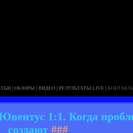
|
|
|
|
АТЬИ
ОБЗОРЫ
ВИДЕО
РЕЗУЛЬТАТЫ LIVE
КОНТАКТ
Ювентус 1:1. Когда пробле
создают
###