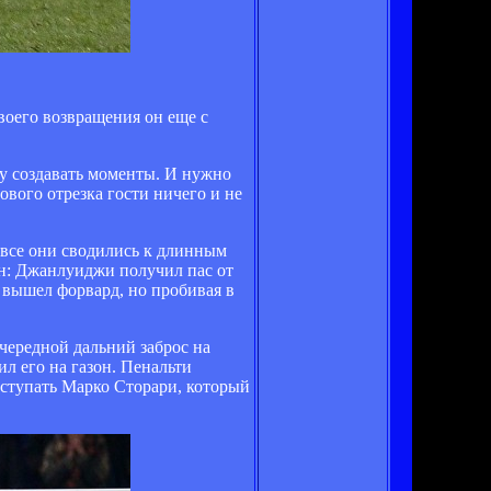
воего возвращения он еще с
ику создавать моменты. И нужно
ового отрезка гости ничего и не
 все они сводились к длинным
он: Джанлуиджи получил пас от
м вышел форвард, но пробивая в
очередной дальний заброс на
л его на газон. Пенальти
вступать Марко Сторари, который