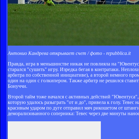
Антонио Кандрева открывает счет / фото - repubblica.it
Правда, игра в меньшинстве никак не повлияла на "Ювентус"
старался "сушить" игру. Изредка бегая в контратаки. Непл
арбитра по собственной инициативе), а второй немного пром
один на один с голкипером. Также арбитр не решился ставит
Бонуччи.
Второй тайм тоже начался с активных действий "Ювентуса", 
которую удалось разыграть "от и до", привела к голу. Тевес
красивым ударом по дуге отправил мяч рикошетом от штанги
деморализованного соперника: Тевес через две минуты нано