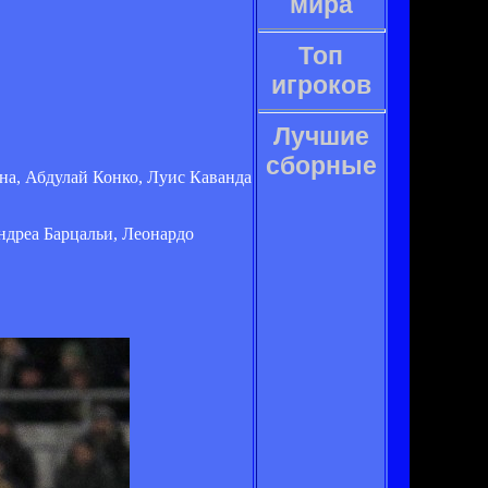
мира
Топ
игроков
Лучшие
сборные
на, Абдулай Конко, Луис Каванда
дреа Барцальи, Леонардо