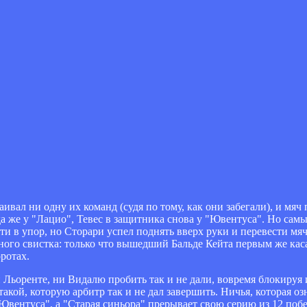
ивал ни одну их команд (судя по тому, как они забегали), и мяч
да же у "Лацио", Тевес в защитника снова у "Ювентуса". Но сам
ти в упор, но Сторари успел поднять вверх руки и перевести мя
ого свистка: только что вышедший Бальде Кейта первым же каса
ротах.
и Льоренте, ни Видалю пробить так и не дали, вовремя блокируя
кой, которую арбитр так и не дал завершить. Ничья, которая озн
Ювентуса", а "Старая синьора" прерывает свою серию из 12 побе