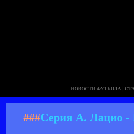
|
НОВОСТИ ФУТБОЛА
СТ
###
Серия А. Лацио - 