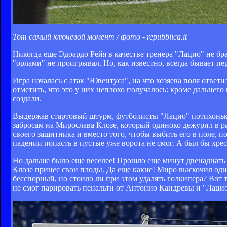
Тот самый ключевой момент / фото - repubblica.it
Никогда еще Эдоардо Рейя в качестве тренера "Лацио" не бр
"орлами" не проигрывал. Но, как известно, всегда бывает пе
Игра началась с атак "Ювентуса", на что хозяева поля ответ
отметить, что это у них неплохо получалось: кроме дальнего
создали.
Выдержав стартовый штурм, футболисты "Лацио" потихоньку
забросам на Мирослава Клозе, который одиноко дежурил в р
своего защитника и вместо того, чтобы выбить его в поле, 
падении попасть в пустые уже ворота не смог. А был бы хр
Но дальше было еще веселее! Прошло еще минут двенадцать (
Клозе принес свои плоды. Да еще какие! Миро выскочил один
бесспорный, но стоило ли при этом удалять голкипера? Вот 
не смог парировать пенальти от Антонио Кандревы и "Лацио"