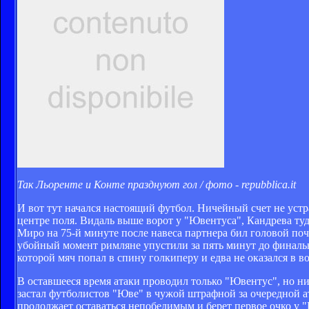
Так Льоренте и Конте празднуют гол / фото - repubblica.it
И вот тут начался настоящий футбол. Ничейный счет не устра
центре поля. Видаль выше ворот у "Ювентуса", Кандрева ту
Миро на 75-й минуте после навеса партнера бил головой поч
убойный момент римляне упустили за пять минут до финальн
которой мяч попал в спину голкиперу и едва не оказался в во
В оставшееся время атаки проводил только "Ювентус", но н
застал футболистов "Юве" в чужой штрафной за очередной ата
продолжает оставаться непобедимым и берет первое очко у "